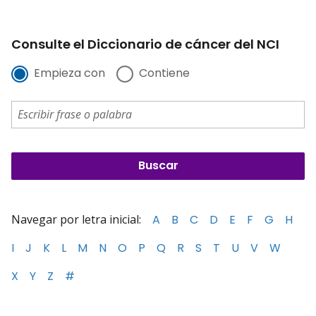
Consulte el Diccionario de cáncer del NCI
Empieza con
Contiene
Navegar por letra inicial:
A
B
C
D
E
F
G
H
I
J
K
L
M
N
O
P
Q
R
S
T
U
V
W
X
Y
Z
#