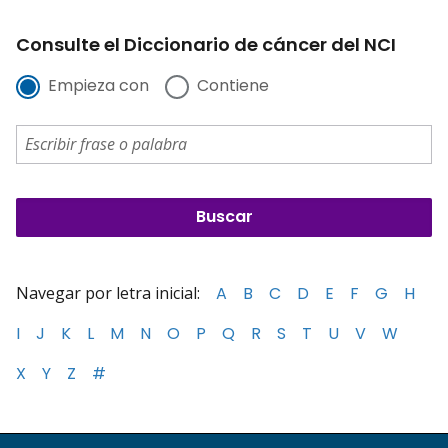
Consulte el Diccionario de cáncer del NCI
Empieza con
Contiene
Navegar por letra inicial:
A
B
C
D
E
F
G
H
I
J
K
L
M
N
O
P
Q
R
S
T
U
V
W
X
Y
Z
#