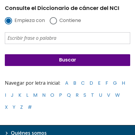
Consulte el Diccionario de cáncer del NCI
Empieza con
Contiene
Navegar por letra inicial:
A
B
C
D
E
F
G
H
I
J
K
L
M
N
O
P
Q
R
S
T
U
V
W
X
Y
Z
#
Quiénes somos