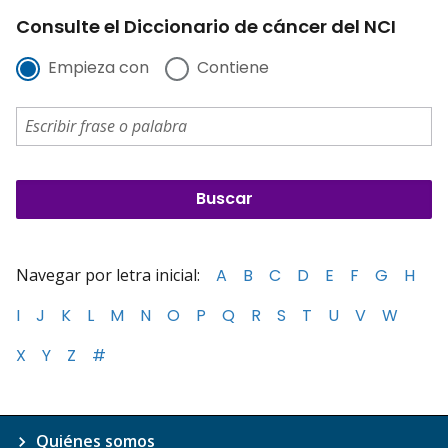
Consulte el Diccionario de cáncer del NCI
Empieza con
Contiene
Navegar por letra inicial:
A
B
C
D
E
F
G
H
I
J
K
L
M
N
O
P
Q
R
S
T
U
V
W
X
Y
Z
#
Quiénes somos