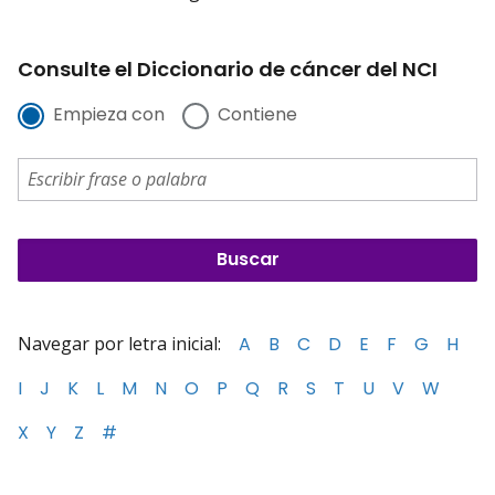
Consulte el Diccionario de cáncer del NCI
Empieza con
Contiene
Navegar por letra inicial:
A
B
C
D
E
F
G
H
I
J
K
L
M
N
O
P
Q
R
S
T
U
V
W
X
Y
Z
#