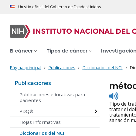
Un sitio oficial del Gobierno de Estados Unidos
El cáncer
Tipos de cáncer
Investigació
Página principal
Publicaciones
Diccionarios del NCI
Dic
Publicaciones
métod
Listen
Publicaciones educativas para
to
pacientes
Tipo de tra
pronunc
tratar el do
PDQ®
tratamiento
sanación m
Hojas informativas
Diccionarios del NCI