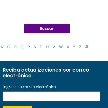
N
O
P
Q
R
S
T
U
V
W
X
Y
Z
#
Reciba actualizaciones por correo
electrónico
Ingrese su correo electrónico