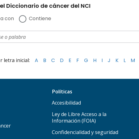
el Diccionario de cáncer del NCI
a con
Contiene
letra inicial:
A
B
C
D
E
F
G
H
I
J
K
L
M
Políticas
Accesibilidad
Ley de Libre Acceso a la
Información (FOIA)
áncer
Confidencialidad y seguridad