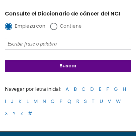
Consulte el Diccionario de cáncer del NCI
Empieza con
Contiene
Navegar por letra inicial:
A
B
C
D
E
F
G
H
I
J
K
L
M
N
O
P
Q
R
S
T
U
V
W
X
Y
Z
#