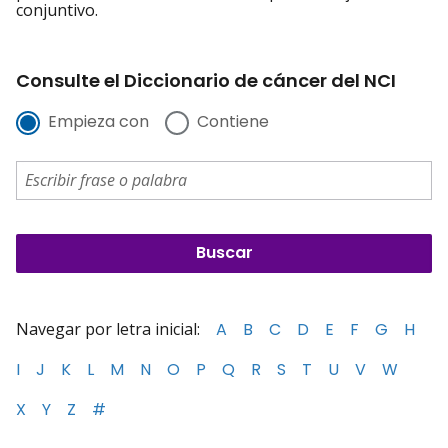
conjuntivo.
Consulte el Diccionario de cáncer del NCI
Empieza con
Contiene
Navegar por letra inicial:
A
B
C
D
E
F
G
H
I
J
K
L
M
N
O
P
Q
R
S
T
U
V
W
X
Y
Z
#