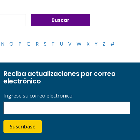
N
O
P
Q
R
S
T
U
V
W
X
Y
Z
#
Reciba actualizaciones por correo
electrónico
Ingrese su correo electrónico
Suscríbase