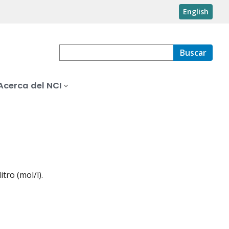
English
Buscar
Acerca del NCI
tro (mol/l).