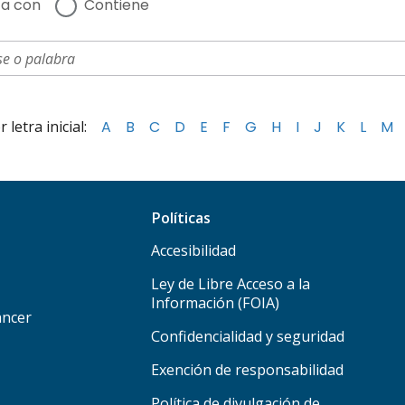
a con
Contiene
letra inicial:
A
B
C
D
E
F
G
H
I
J
K
L
M
Políticas
Accesibilidad
Ley de Libre Acceso a la
Información (FOIA)
áncer
Confidencialidad y seguridad
Exención de responsabilidad
Política de divulgación de