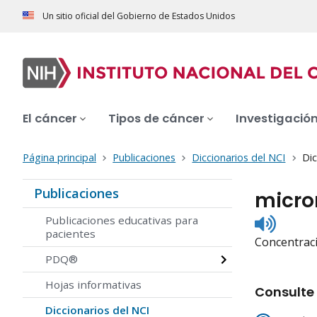
Un sitio oficial del Gobierno de Estados Unidos
El cáncer
Tipos de cáncer
Investigació
Página principal
Publicaciones
Diccionarios del NCI
Dic
Publicaciones
micro
Listen
Publicaciones educativas para
to
pacientes
Concentraci
pronunc
PDQ®
Hojas informativas
Consulte 
Diccionarios del NCI