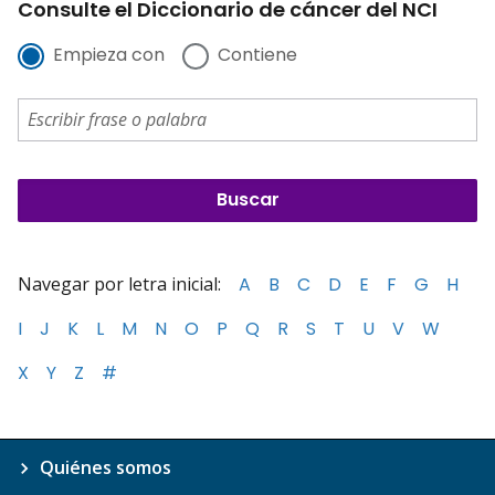
Consulte el Diccionario de cáncer del NCI
Empieza con
Contiene
Navegar por letra inicial:
A
B
C
D
E
F
G
H
I
J
K
L
M
N
O
P
Q
R
S
T
U
V
W
X
Y
Z
#
Quiénes somos