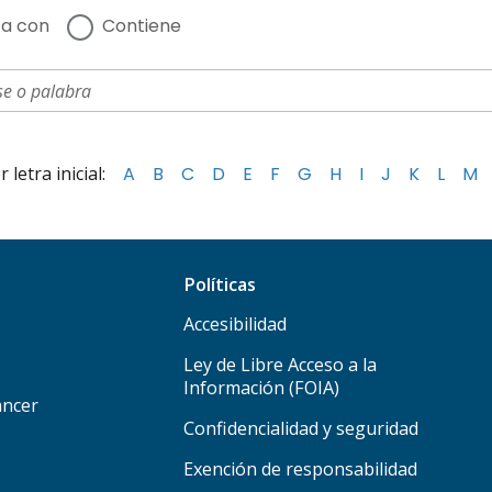
a con
Contiene
letra inicial:
A
B
C
D
E
F
G
H
I
J
K
L
M
Políticas
Accesibilidad
Ley de Libre Acceso a la
Información (FOIA)
áncer
Confidencialidad y seguridad
Exención de responsabilidad