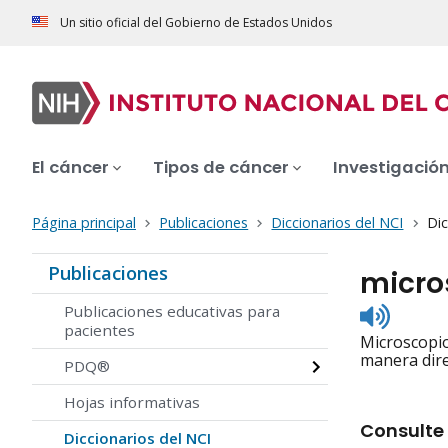
Un sitio oficial del Gobierno de Estados Unidos
El cáncer
Tipos de cáncer
Investigació
Página principal
Publicaciones
Diccionarios del NCI
Dic
Publicaciones
micro
Listen
Publicaciones educativas para
to
pacientes
Microscopio
pronunc
manera dire
PDQ®
Hojas informativas
Consulte 
Diccionarios del NCI