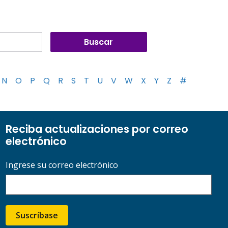
N
O
P
Q
R
S
T
U
V
W
X
Y
Z
#
Reciba actualizaciones por correo
electrónico
Ingrese su correo electrónico
Suscríbase