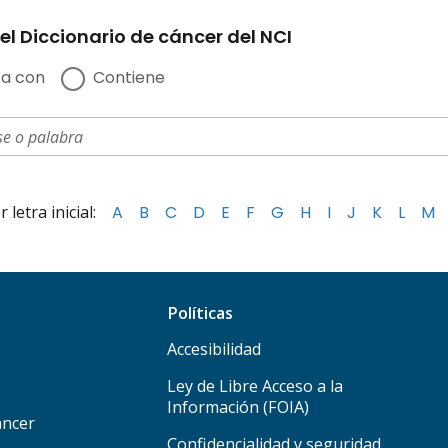
el Diccionario de cáncer del NCI
a con
Contiene
letra inicial:
A
B
C
D
E
F
G
H
I
J
K
L
M
Políticas
Accesibilidad
Ley de Libre Acceso a la
Información (FOIA)
áncer
Confidencialidad y seguridad