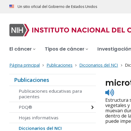
Un sitio oficial del Gobierno de Estados Unidos
El cáncer
Tipos de cáncer
Investigació
Página principal
Publicaciones
Diccionarios del NCI
Dic
Publicaciones
micro
Listen
Publicaciones educativas para
to
pacientes
Estructura 
pronunc
vegetales y
PDQ®
muevan dura
dentro de l
Hojas informativas
puede imped
Diccionarios del NCI