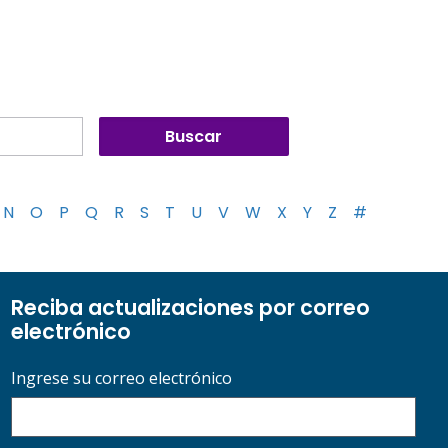
N
O
P
Q
R
S
T
U
V
W
X
Y
Z
#
Reciba actualizaciones por correo
electrónico
Ingrese su correo electrónico