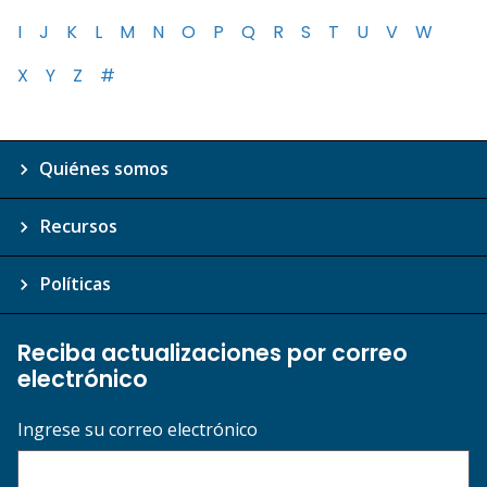
I
J
K
L
M
N
O
P
Q
R
S
T
U
V
W
X
Y
Z
#
Quiénes somos
Recursos
Políticas
Reciba actualizaciones por correo
electrónico
Ingrese su correo electrónico