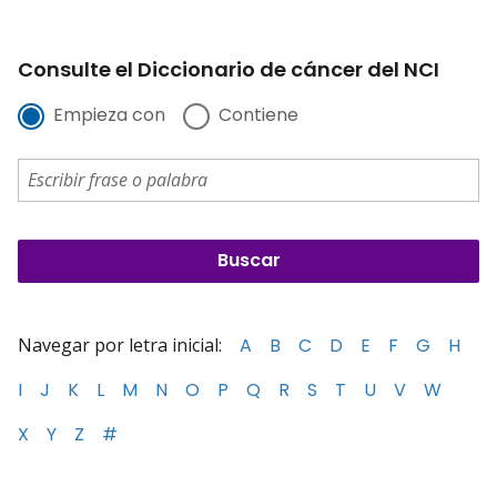
Consulte el Diccionario de cáncer del NCI
Empieza con
Contiene
Navegar por letra inicial:
A
B
C
D
E
F
G
H
I
J
K
L
M
N
O
P
Q
R
S
T
U
V
W
X
Y
Z
#