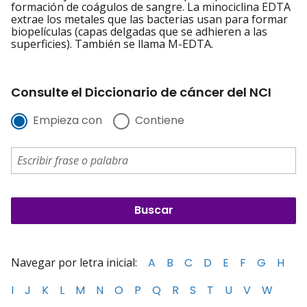
formación de coágulos de sangre. La minociclina EDTA
extrae los metales que las bacterias usan para formar
biopelículas (capas delgadas que se adhieren a las
superficies). También se llama M-EDTA.
Consulte el Diccionario de cáncer del NCI
Empieza con
Contiene
Navegar por letra inicial:
A
B
C
D
E
F
G
H
I
J
K
L
M
N
O
P
Q
R
S
T
U
V
W