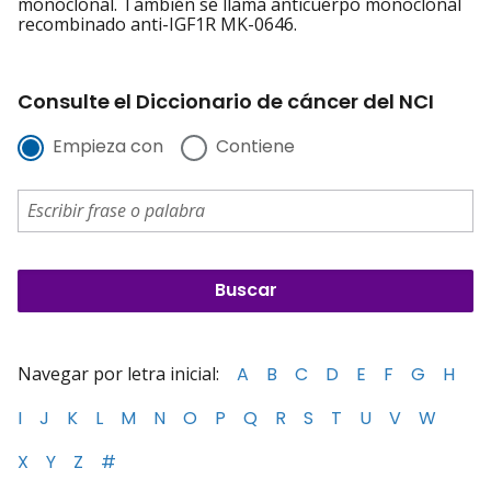
monoclonal. También se llama anticuerpo monoclonal
recombinado anti-IGF1R MK-0646.
Consulte el Diccionario de cáncer del NCI
Empieza con
Contiene
Navegar por letra inicial:
A
B
C
D
E
F
G
H
I
J
K
L
M
N
O
P
Q
R
S
T
U
V
W
X
Y
Z
#