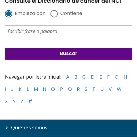
Consulte el Diccionario de cáncer del NCI
Empieza con
Contiene
Navegar por letra inicial:
A
B
C
D
E
F
G
H
I
J
K
L
M
N
O
P
Q
R
S
T
U
V
W
X
Y
Z
#
Quiénes somos