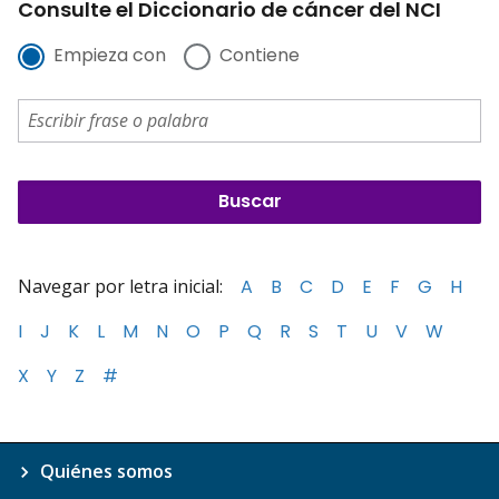
Consulte el Diccionario de cáncer del NCI
Empieza con
Contiene
Navegar por letra inicial:
A
B
C
D
E
F
G
H
I
J
K
L
M
N
O
P
Q
R
S
T
U
V
W
X
Y
Z
#
Quiénes somos