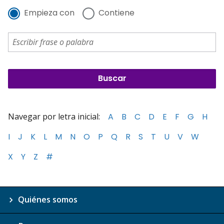
Empieza con
Contiene
Navegar por letra inicial:
A
B
C
D
E
F
G
H
I
J
K
L
M
N
O
P
Q
R
S
T
U
V
W
X
Y
Z
#
Quiénes somos