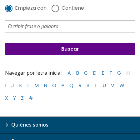
Empieza con
Contiene
Navegar por letra inicial:
A
B
C
D
E
F
G
H
I
J
K
L
M
N
O
P
Q
R
S
T
U
V
W
X
Y
Z
#
Quiénes somos