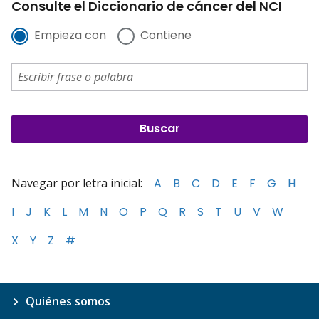
Consulte el Diccionario de cáncer del NCI
Empieza con
Contiene
Navegar por letra inicial:
A
B
C
D
E
F
G
H
I
J
K
L
M
N
O
P
Q
R
S
T
U
V
W
X
Y
Z
#
Quiénes somos