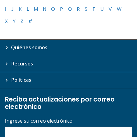
I
J
K
L
M
N
O
P
Q
R
S
T
U
V
W
X
Y
Z
#
Quiénes somos
Recursos
Políticas
Reciba actualizaciones por correo
electrónico
Ingrese su correo electrónico