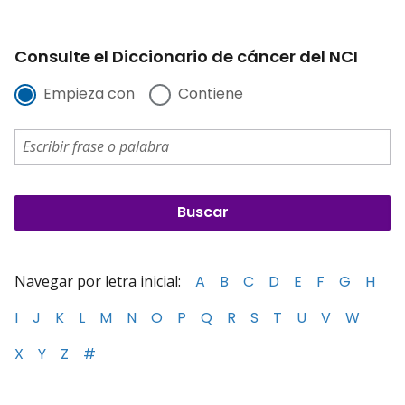
Consulte el Diccionario de cáncer del NCI
Empieza con
Contiene
Navegar por letra inicial:
A
B
C
D
E
F
G
H
I
J
K
L
M
N
O
P
Q
R
S
T
U
V
W
X
Y
Z
#