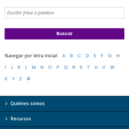
Navegar por letra inicial:
A
B
C
D
E
F
G
H
I
J
K
L
M
N
O
P
Q
R
S
T
U
V
W
X
Y
Z
#
Quiénes somos
Recursos