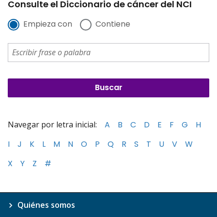
Consulte el Diccionario de cáncer del NCI
Empieza con
Contiene
Navegar por letra inicial:
A
B
C
D
E
F
G
H
I
J
K
L
M
N
O
P
Q
R
S
T
U
V
W
X
Y
Z
#
Quiénes somos