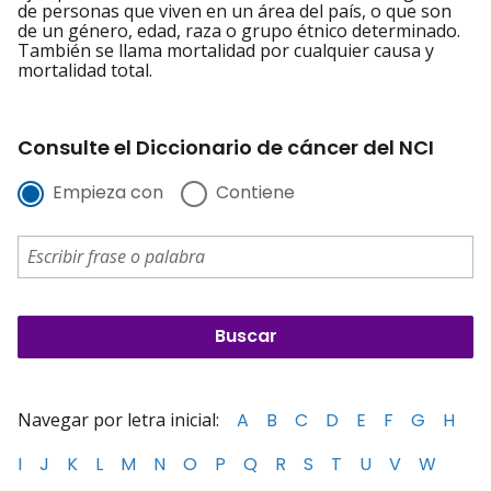
de personas que viven en un área del país, o que son
de un género, edad, raza o grupo étnico determinado.
También se llama mortalidad por cualquier causa y
mortalidad total.
Consulte el Diccionario de cáncer del NCI
Empieza con
Contiene
Navegar por letra inicial:
A
B
C
D
E
F
G
H
I
J
K
L
M
N
O
P
Q
R
S
T
U
V
W