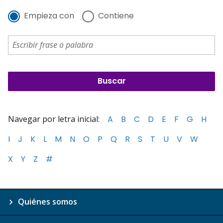
Empieza con
Contiene
Navegar por letra inicial:
A
B
C
D
E
F
G
H
I
J
K
L
M
N
O
P
Q
R
S
T
U
V
W
X
Y
Z
#
Quiénes somos