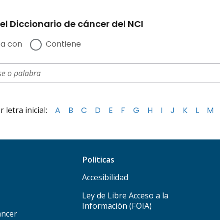
el Diccionario de cáncer del NCI
a con
Contiene
letra inicial:
A
B
C
D
E
F
G
H
I
J
K
L
M
Políticas
Accesibilidad
Ley de Libre Acceso a la
Información (FOIA)
áncer