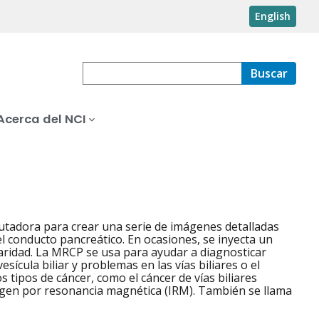
English
Buscar
Acerca del NCI
utadora para crear una serie de imágenes detalladas
y el conducto pancreático. En ocasiones, se inyecta un
aridad. La MRCP se usa para ayudar a diagnosticar
esícula biliar y problemas en las vías biliares o el
 tipos de cáncer, como el cáncer de vías biliares
agen por resonancia magnética (IRM). También se llama