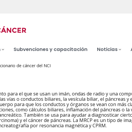
n
Subvenciones y capacitación
Noticias
cionario de cáncer del NCI
to para el que se usan un imán, ondas de radio y una comp
las vías o conductos biliares, la vesícula biliar, el páncreas 
 cuerpo para que los conductos y órganos se vean con más cl
ciones, como cálculos biliares, inflamación del páncreas o la v
ncreático. También se usa para ayudar a diagnosticar ciertos
rcinoma) y el cáncer de páncreas. La MRCP es un tipo de im
ncreatografía por resonancia magnética y CPRM.