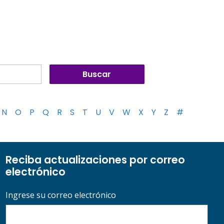
N
O
P
Q
R
S
T
U
V
W
X
Y
Z
#
Reciba actualizaciones por correo
electrónico
Ingrese su correo electrónico