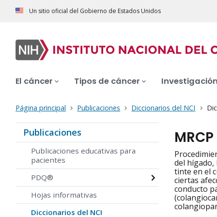
Un sitio oficial del Gobierno de Estados Unidos
El cáncer
Tipos de cáncer
Investigació
Página principal
Publicaciones
Diccionarios del NCI
Dic
Publicaciones
MRCP
Publicaciones educativas para
Procedimien
pacientes
del hígado, 
tinte en el
PDQ®
ciertas afec
conducto pa
Hojas informativas
(colangioca
colangiopa
Diccionarios del NCI