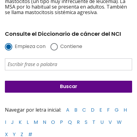
mastocitos (un tipo muy infrecuente de leucemia). La
MSA por lo habitual se presenta en adultos. También
se llama mastocitosis sistémica agresiva.
Consulte el Diccionario de cáncer del NCI
Empieza con
Contiene
Navegar por letra inicial:
A
B
C
D
E
F
G
H
I
J
K
L
M
N
O
P
Q
R
S
T
U
V
W
X
Y
Z
#