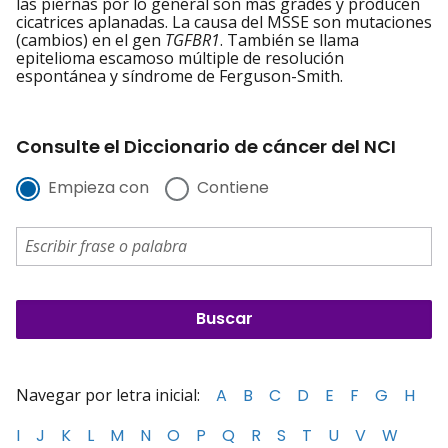
las piernas por lo general son más grades y producen
cicatrices aplanadas. La causa del MSSE son mutaciones
(cambios) en el gen
TGFBR1
. También se llama
epitelioma escamoso múltiple de resolución
espontánea y síndrome de Ferguson-Smith.
Consulte el Diccionario de cáncer del NCI
Empieza con
Contiene
Navegar por letra inicial:
A
B
C
D
E
F
G
H
I
J
K
L
M
N
O
P
Q
R
S
T
U
V
W