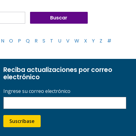
N
O
P
Q
R
S
T
U
V
W
X
Y
Z
#
Reciba actualizaciones por correo
electrónico
Ingrese su correo electrónico
Suscríbase