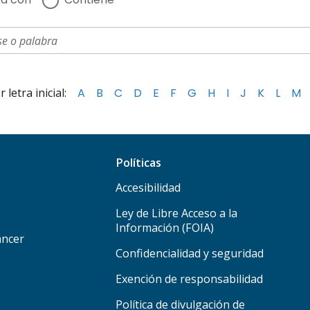
letra inicial:
A
B
C
D
E
F
G
H
I
J
K
L
M
Políticas
Accesibilidad
Ley de Libre Acceso a la
Información (FOIA)
áncer
Confidencialidad y seguridad
Exención de responsabilidad
Política de divulgación de