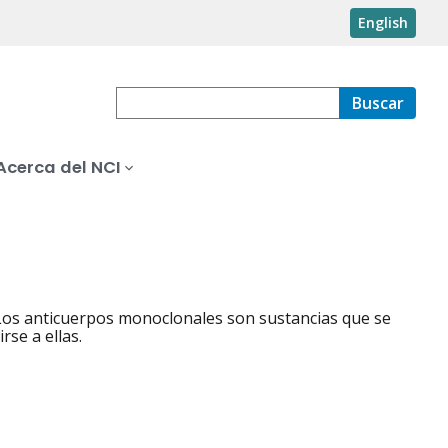
English
Buscar
Acerca del NCI
 Los anticuerpos monoclonales son sustancias que se
rse a ellas.