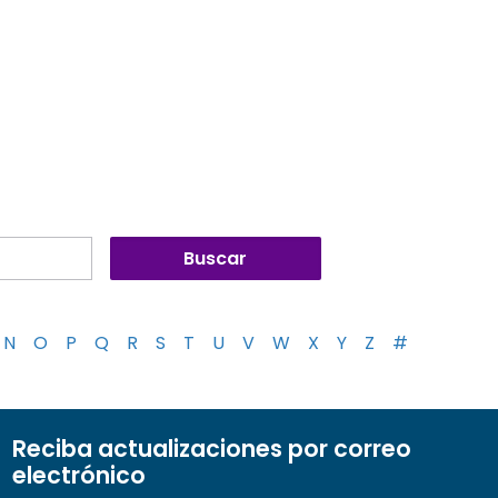
N
O
P
Q
R
S
T
U
V
W
X
Y
Z
#
Reciba actualizaciones por correo
electrónico