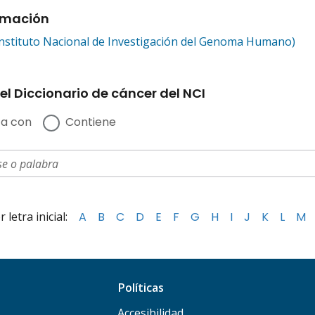
rmación
nstituto Nacional de Investigación del Genoma Humano)
el Diccionario de cáncer del NCI
a con
Contiene
letra inicial:
A
B
C
D
E
F
G
H
I
J
K
L
M
Políticas
Accesibilidad