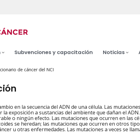
n
Subvenciones y capacitación
Noticias
cionario de cáncer del NCI
ción
ambio en la secuencia del ADN de una célula. Las mutaciones
iation
or la exposición a sustancias del ambiente que dañan el ADN
rable o ningún efecto. Las mutaciones que ocurren en las cél
ides se heredan; las mutaciones que ocurren en otros tipos
ncer u otras enfermedades. Las mutaciones a veces se llama