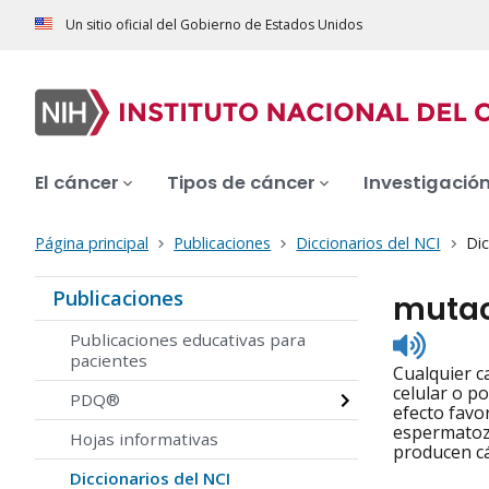
Un sitio oficial del Gobierno de Estados Unidos
El cáncer
Tipos de cáncer
Investigació
Página principal
Publicaciones
Diccionarios del NCI
Dic
Publicaciones
muta
Listen
Publicaciones educativas para
to
pacientes
Cualquier c
pronunc
celular o p
PDQ®
efecto favo
espermatozo
Hojas informativas
producen cá
Diccionarios del NCI