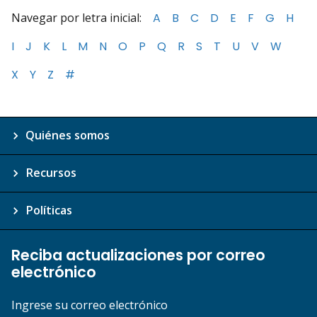
Navegar por letra inicial:
A
B
C
D
E
F
G
H
I
J
K
L
M
N
O
P
Q
R
S
T
U
V
W
X
Y
Z
#
Quiénes somos
Recursos
Políticas
Reciba actualizaciones por correo
electrónico
Ingrese su correo electrónico