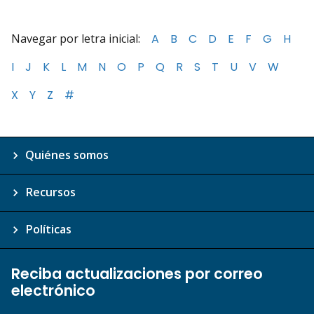
Navegar por letra inicial:
A
B
C
D
E
F
G
H
I
J
K
L
M
N
O
P
Q
R
S
T
U
V
W
X
Y
Z
#
Quiénes somos
Recursos
Políticas
Reciba actualizaciones por correo
electrónico