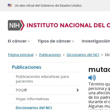
Un sitio oficial del Gobierno de Estados Unidos
El cáncer
Tipos de cáncer
Investigació
Página principal
Publicaciones
Diccionarios del NCI
Dic
Publicaciones
mutac
Listen
Publicaciones educativas para
to
pacientes
Término que
pronunc
persona y q
PDQ®
una afecció
de los padr
Hojas informativas
durante el 
Algunas mut
Diccionarios del NCI