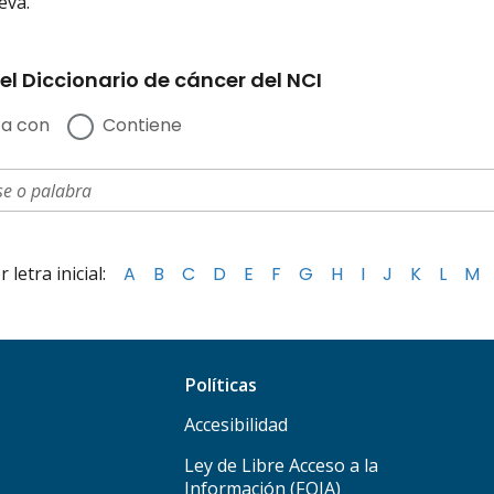
eva.
el Diccionario de cáncer del NCI
a con
Contiene
letra inicial:
A
B
C
D
E
F
G
H
I
J
K
L
M
Políticas
Accesibilidad
Ley de Libre Acceso a la
Información (FOIA)