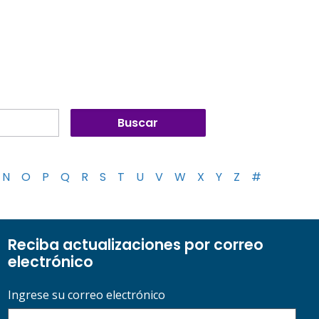
N
O
P
Q
R
S
T
U
V
W
X
Y
Z
#
Reciba actualizaciones por correo
electrónico
Ingrese su correo electrónico