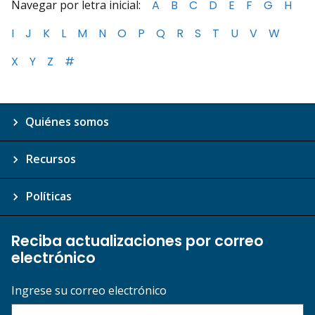
Navegar por letra inicial:
A
B
C
D
E
F
G
H
I
J
K
L
M
N
O
P
Q
R
S
T
U
V
W
X
Y
Z
#
Quiénes somos
Recursos
Políticas
Reciba actualizaciones por correo
electrónico
Ingrese su correo electrónico