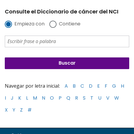
Consulte el Diccionario de cáncer del NCI
Empieza con
Contiene
Navegar por letra inicial:
A
B
C
D
E
F
G
H
I
J
K
L
M
N
O
P
Q
R
S
T
U
V
W
X
Y
Z
#