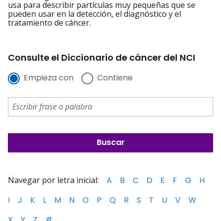
usa para describir partículas muy pequeñas que se
pueden usar en la detección, el diagnóstico y el
tratamiento de cáncer.
Consulte el Diccionario de cáncer del NCI
Empieza con
Contiene
Navegar por letra inicial:
A
B
C
D
E
F
G
H
I
J
K
L
M
N
O
P
Q
R
S
T
U
V
W
X
Y
Z
#