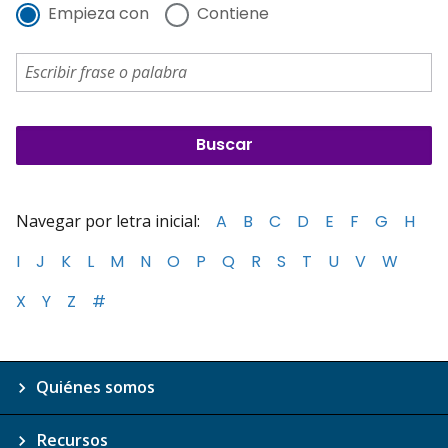
Empieza con
Contiene
Navegar por letra inicial:
A
B
C
D
E
F
G
H
I
J
K
L
M
N
O
P
Q
R
S
T
U
V
W
X
Y
Z
#
Quiénes somos
Recursos