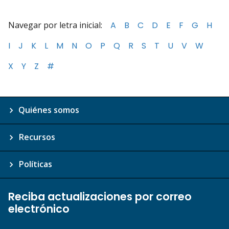
Navegar por letra inicial:
A
B
C
D
E
F
G
H
I
J
K
L
M
N
O
P
Q
R
S
T
U
V
W
X
Y
Z
#
Quiénes somos
Recursos
Políticas
Reciba actualizaciones por correo
electrónico