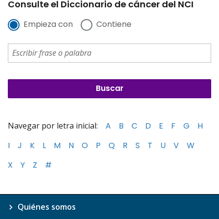
Consulte el Diccionario de cáncer del NCI
Empieza con
Contiene
Navegar por letra inicial:
A
B
C
D
E
F
G
H
I
J
K
L
M
N
O
P
Q
R
S
T
U
V
W
X
Y
Z
#
Quiénes somos