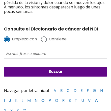
pérdida de la visión y dolor cuando se mueven los ojos.
A menudo, los síntomas desaparecen luego de unas
pocas semanas.
Consulte el Diccionario de cáncer del NCI
Empieza con
Contiene
Navegar por letra inicial:
A
B
C
D
E
F
G
H
I
J
K
L
M
N
O
P
Q
R
S
T
U
V
W
X
Y
Z
#