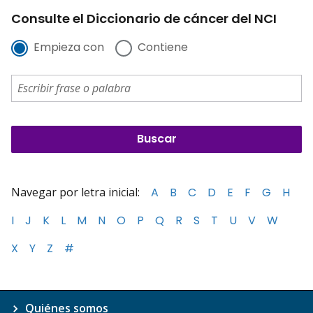
Consulte el Diccionario de cáncer del NCI
Empieza con
Contiene
Navegar por letra inicial:
A
B
C
D
E
F
G
H
I
J
K
L
M
N
O
P
Q
R
S
T
U
V
W
X
Y
Z
#
Quiénes somos