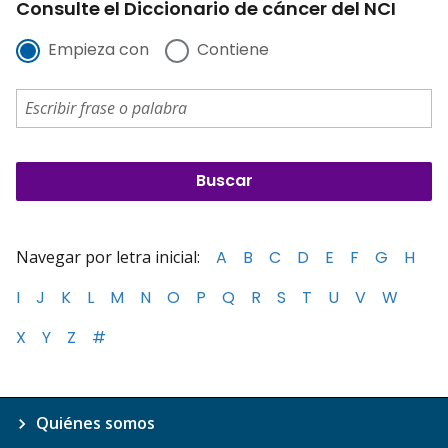
Consulte el Diccionario de cáncer del NCI
Empieza con
Contiene
Navegar por letra inicial:
A
B
C
D
E
F
G
H
I
J
K
L
M
N
O
P
Q
R
S
T
U
V
W
X
Y
Z
#
Quiénes somos