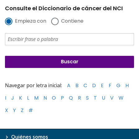
Consulte el Diccionario de cáncer del NCI
Empieza con
Contiene
Navegar por letra inicial:
A
B
C
D
E
F
G
H
I
J
K
L
M
N
O
P
Q
R
S
T
U
V
W
X
Y
Z
#
Quiénes somos