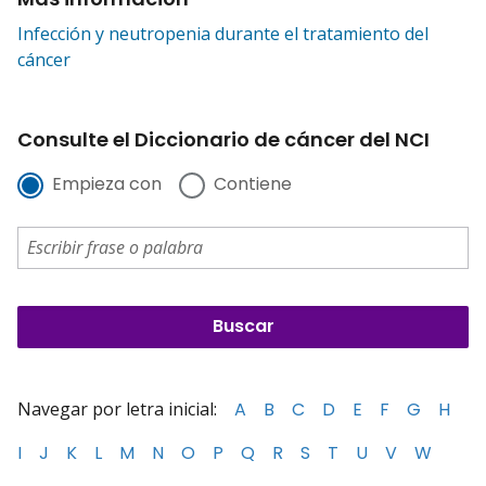
Infección y neutropenia durante el tratamiento del
cáncer
Consulte el Diccionario de cáncer del NCI
Empieza con
Contiene
Navegar por letra inicial:
A
B
C
D
E
F
G
H
I
J
K
L
M
N
O
P
Q
R
S
T
U
V
W