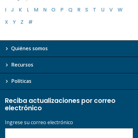
I
J
K
L
M
N
O
P
Q
R
S
T
U
V
W
X
Y
Z
#
Quiénes somos
Recursos
Políticas
Reciba actualizaciones por correo
electrónico
Ingrese su correo electrónico