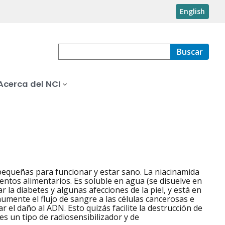
English
Buscar
Acerca del NCI
 pequeñas para funcionar y estar sano. La niacinamida
tos alimentarios. Es soluble en agua (se disuelve en
r la diabetes y algunas afecciones de la piel, y está en
umente el flujo de sangre a las células cancerosas e
r el daño al ADN. Esto quizás facilite la destrucción de
es un tipo de radiosensibilizador y de