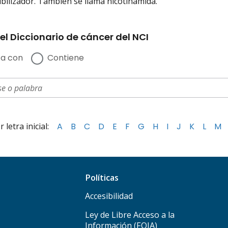
bilizador. También se llama nicotinamida.
el Diccionario de cáncer del NCI
a con
Contiene
letra inicial:
A
B
C
D
E
F
G
H
I
J
K
L
M
Políticas
Accesibilidad
Ley de Libre Acceso a la
Información (FOIA)