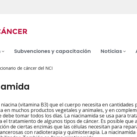
n
Subvenciones y capacitación
Noticias
cionario de cáncer del NCI
namida
 niacina (vitamina B3) que el cuerpo necesita en cantidades
iation
a en muchos productos vegetales y animales, y en complemen
e debe tomar todos los días. La niacinamida se usa para trata
a el tratamiento de algunos tipos de cáncer. Es posible que a
ción de ciertas enzimas que las células necesitan para repara
 cancerosas con radioterapia y quimioterapia. La niacinamida 