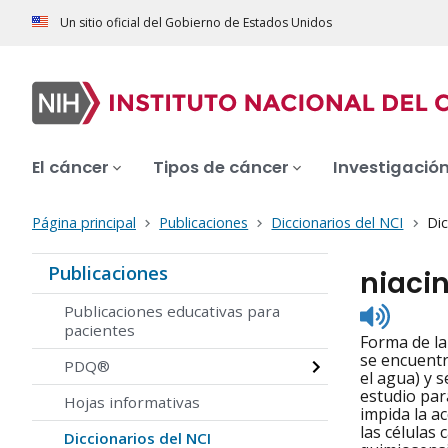
Un sitio oficial del Gobierno de Estados Unidos
El cáncer
Tipos de cáncer
Investigació
Página principal
Publicaciones
Diccionarios del NCI
Dic
Publicaciones
niaci
Listen
Publicaciones educativas para
to
pacientes
Forma de la
pronunc
se encuentr
PDQ®
el agua) y s
estudio par
Hojas informativas
impida la ac
las células
Diccionarios del NCI