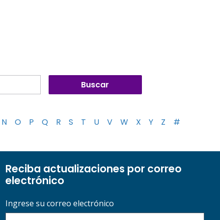
N
O
P
Q
R
S
T
U
V
W
X
Y
Z
#
Reciba actualizaciones por correo
electrónico
Ingrese su correo electrónico