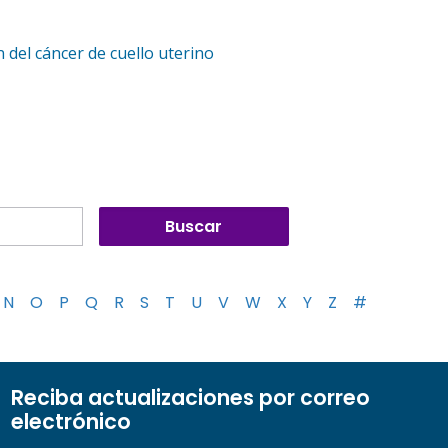
 del cáncer de cuello uterino
N
O
P
Q
R
S
T
U
V
W
X
Y
Z
#
Reciba actualizaciones por correo
electrónico