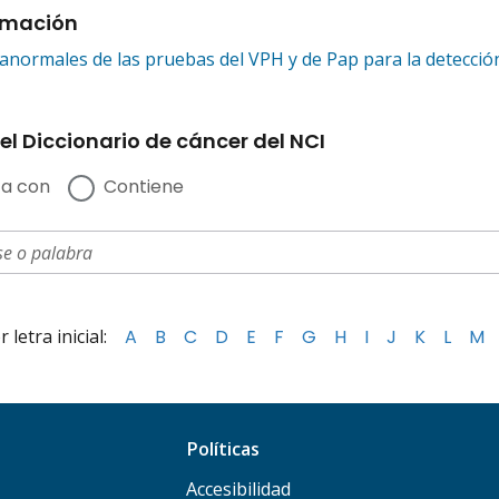
rmación
anormales de las pruebas del VPH y de Pap para la detección
el Diccionario de cáncer del NCI
a con
Contiene
letra inicial:
A
B
C
D
E
F
G
H
I
J
K
L
M
Políticas
Accesibilidad