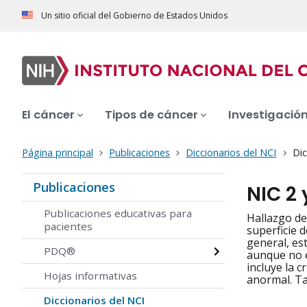
Un sitio oficial del Gobierno de Estados Unidos
El cáncer
Tipos de cáncer
Investigació
Página principal
Publicaciones
Diccionarios del NCI
Dic
Publicaciones
NIC 2 
Publicaciones educativas para
Hallazgo de
pacientes
superficie d
general, es
PDQ®
aunque no e
incluye la c
Hojas informativas
anormal. Ta
Diccionarios del NCI