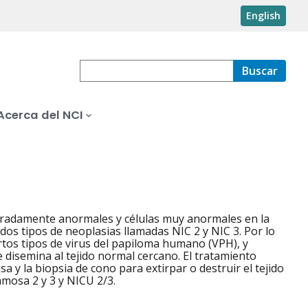
English
Buscar
Acerca del NCI
oderadamente anormales y células muy anormales en la
 dos tipos de neoplasias llamadas NIC 2 y NIC 3. Por lo
rtos tipos de virus del papiloma humano (VPH), y
e disemina al tejido normal cercano. El tratamiento
asa y la biopsia de cono para extirpar o destruir el tejido
amosa 2 y 3 y NICU 2/3.