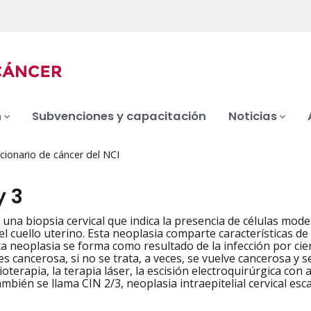
n
Subvenciones y capacitación
Noticias
cionario de cáncer del NCI
y 3
 una biopsia cervical que indica la presencia de células m
el cuello uterino. Esta neoplasia comparte características de
ta neoplasia se forma como resultado de la infección por cie
s cancerosa, si no se trata, a veces, se vuelve cancerosa y s
rioterapia, la terapia láser, la escisión electroquirúrgica con 
mbién se llama CIN 2/3, neoplasia intraepitelial cervical esc