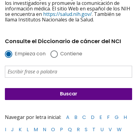
los investigadores y promueve la comunicación de
información médica. El sitio Web en español de los NIH
se encuentra en
https://salud.nih.gov/
. También se
llama Institutos Nacionales de la Salud.
Consulte el Diccionario de cáncer del NCI
Empieza con
Contiene
Navegar por letra inicial:
A
B
C
D
E
F
G
H
I
J
K
L
M
N
O
P
Q
R
S
T
U
V
W